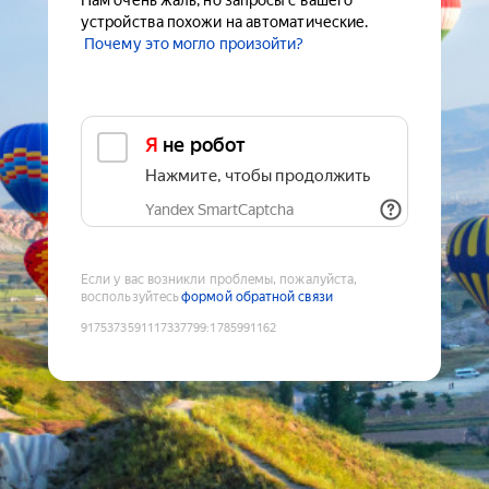
Нам очень жаль, но запросы с вашего
устройства похожи на автоматические.
Почему это могло произойти?
Я не робот
Нажмите, чтобы продолжить
Yandex SmartCaptcha
Если у вас возникли проблемы, пожалуйста,
воспользуйтесь
формой обратной связи
9175373591117337799
:
1785991162