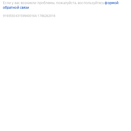
Если у вас возникли проблемы, пожалуйста, воспользуйтесь
формой
обратной связи
9193550431599400164
:
1786262018