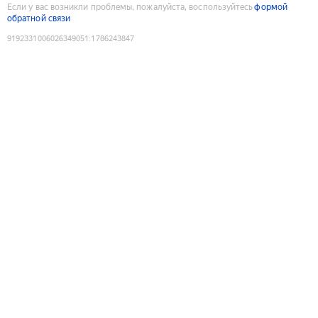
Если у вас возникли проблемы, пожалуйста, воспользуйтесь
формой
обратной связи
9192331006026349051
:
1786243847