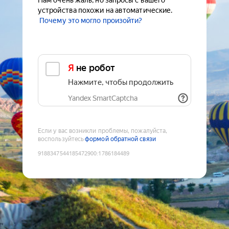
Нам очень жаль, но запросы с вашего
устройства похожи на автоматические.
Почему это могло произойти?
Я не робот
Нажмите, чтобы продолжить
Yandex SmartCaptcha
Если у вас возникли проблемы, пожалуйста,
воспользуйтесь
формой обратной связи
9188347544185472900
:
1786184489