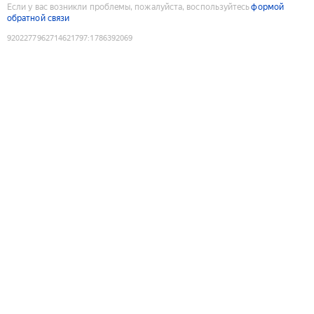
Если у вас возникли проблемы, пожалуйста, воспользуйтесь
формой
обратной связи
9202277962714621797
:
1786392069