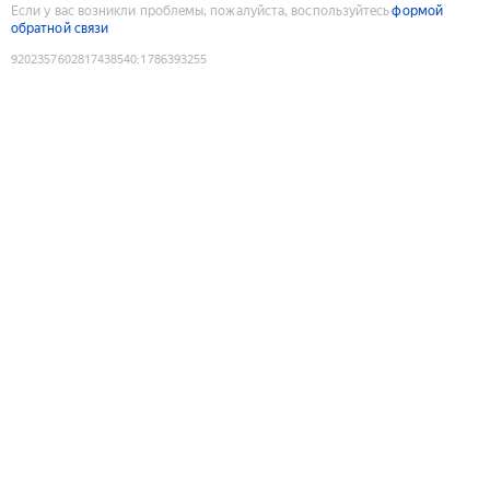
Если у вас возникли проблемы, пожалуйста, воспользуйтесь
формой
обратной связи
9202357602817438540
:
1786393255