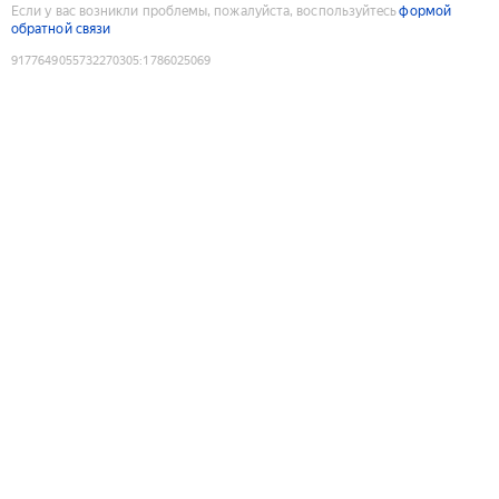
Если у вас возникли проблемы, пожалуйста, воспользуйтесь
формой
обратной связи
9177649055732270305
:
1786025069