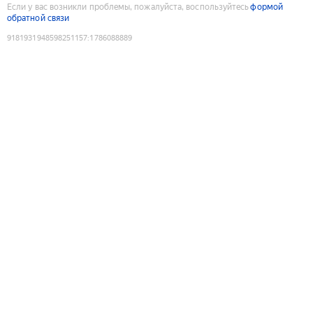
Если у вас возникли проблемы, пожалуйста, воспользуйтесь
формой
обратной связи
9181931948598251157
:
1786088889