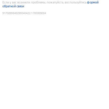
Если у вас возникли проблемы, пожалуйста, воспользуйтесь
формой
обратной связи
9175899849299340422
:
1785999004