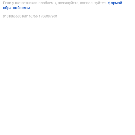
Если у вас возникли проблемы, пожалуйста, воспользуйтесь
формой
обратной связи
9181865583168116756
:
1786087900