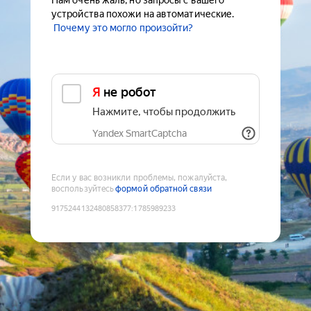
Нам очень жаль, но запросы с вашего
устройства похожи на автоматические.
Почему это могло произойти?
Я не робот
Нажмите, чтобы продолжить
Yandex SmartCaptcha
Если у вас возникли проблемы, пожалуйста,
воспользуйтесь
формой обратной связи
9175244132480858377
:
1785989233