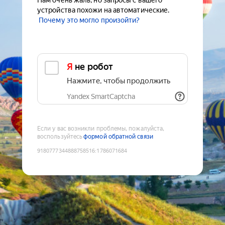
Нам очень жаль, но запросы с вашего
устройства похожи на автоматические.
Почему это могло произойти?
Я не робот
Нажмите, чтобы продолжить
Yandex SmartCaptcha
Если у вас возникли проблемы, пожалуйста,
воспользуйтесь
формой обратной связи
9180777344888758516
:
1786071684