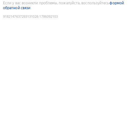
Если у вас возникли проблемы, пожалуйста, воспользуйтесь
формой
обратной связи
9182147637293131028
:
1786092103