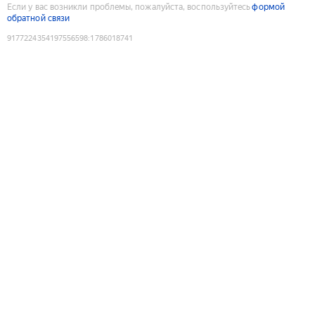
Если у вас возникли проблемы, пожалуйста, воспользуйтесь
формой
обратной связи
9177224354197556598
:
1786018741