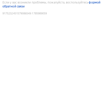
Если у вас возникли проблемы, пожалуйста, воспользуйтесь
формой
обратной связи
9175232451579086549
:
1785989059