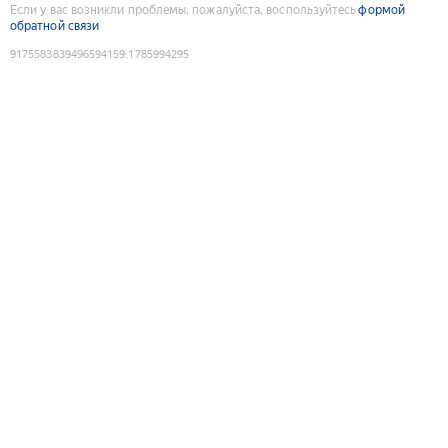
Если у вас возникли проблемы, пожалуйста, воспользуйтесь
формой
обратной связи
9175583839496594159
:
1785994295