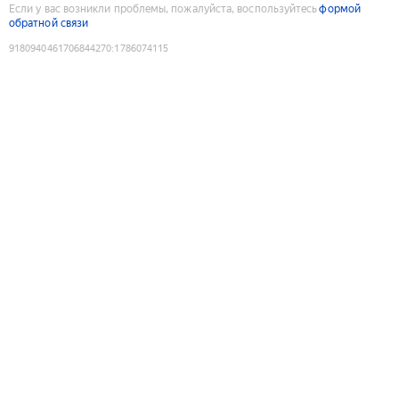
Если у вас возникли проблемы, пожалуйста, воспользуйтесь
формой
обратной связи
9180940461706844270
:
1786074115