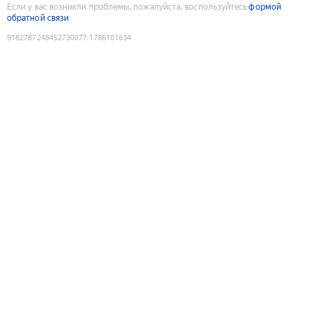
Если у вас возникли проблемы, пожалуйста, воспользуйтесь
формой
обратной связи
9182787248452730077
:
1786101634