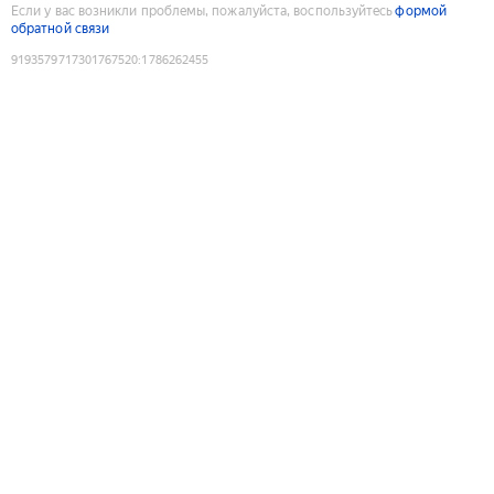
Если у вас возникли проблемы, пожалуйста, воспользуйтесь
формой
обратной связи
9193579717301767520
:
1786262455