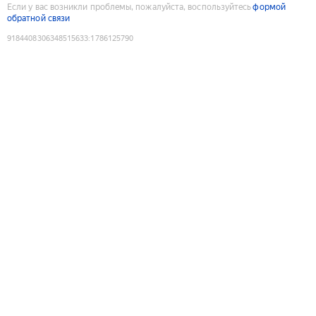
Если у вас возникли проблемы, пожалуйста, воспользуйтесь
формой
обратной связи
9184408306348515633
:
1786125790