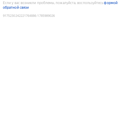
Если у вас возникли проблемы, пожалуйста, воспользуйтесь
формой
обратной связи
9175230242221764886
:
1785989026