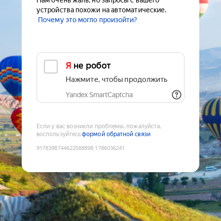
Нам очень жаль, но запросы с вашего
устройства похожи на автоматические.
Почему это могло произойти?
Я не робот
Нажмите, чтобы продолжить
Yandex SmartCaptcha
Если у вас возникли проблемы, пожалуйста,
воспользуйтесь
формой обратной связи
9178398744622588898
:
1786036241