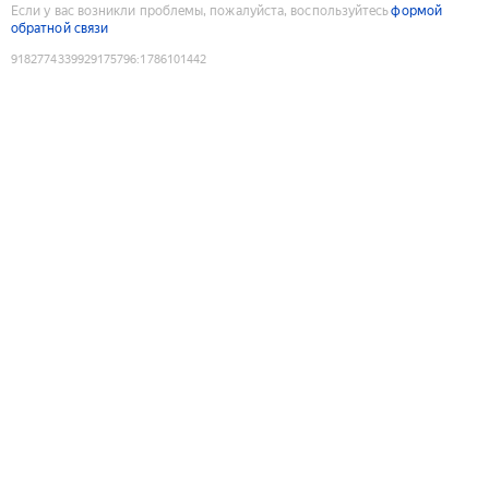
Если у вас возникли проблемы, пожалуйста, воспользуйтесь
формой
обратной связи
9182774339929175796
:
1786101442