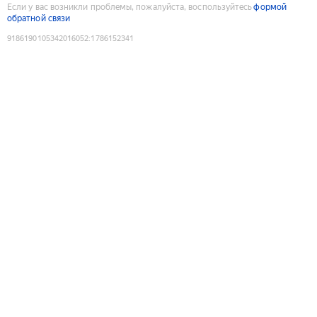
Если у вас возникли проблемы, пожалуйста, воспользуйтесь
формой
обратной связи
9186190105342016052
:
1786152341