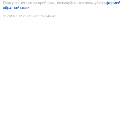
Если у вас возникли проблемы, пожалуйста, воспользуйтесь
формой
обратной связи
9179097130126737388
:
1786046647