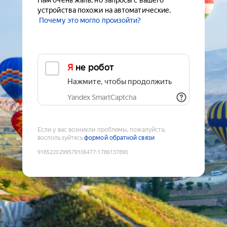
Нам очень жаль, но запросы с вашего
устройства похожи на автоматические.
Почему это могло произойти?
Я не робот
Нажмите, чтобы продолжить
Yandex SmartCaptcha
Если у вас возникли проблемы, пожалуйста,
воспользуйтесь
формой обратной связи
9185220299579106477
:
1786137890