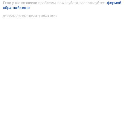
Если у вас возникли проблемы, пожалуйста, воспользуйтесь
формой
обратной связи
9192597789397010584
:
1786247823