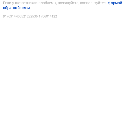
Если у вас возникли проблемы, пожалуйста, воспользуйтесь
формой
обратной связи
9176914403521222536
:
1786014122