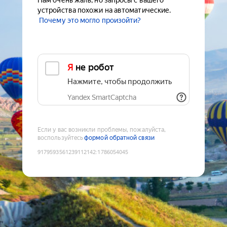
Нам очень жаль, но запросы с вашего
устройства похожи на автоматические.
Почему это могло произойти?
Я не робот
Нажмите, чтобы продолжить
Yandex SmartCaptcha
Если у вас возникли проблемы, пожалуйста,
воспользуйтесь
формой обратной связи
9179593561239112142
:
1786054045