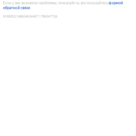
Если у вас возникли проблемы, пожалуйста, воспользуйтесь
формой
обратной связи
9199302148654634487
:
1786347726