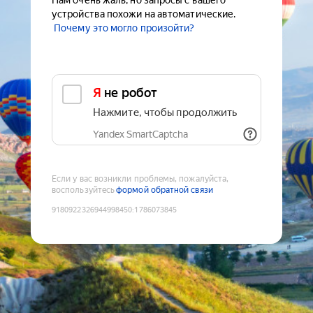
Нам очень жаль, но запросы с вашего
устройства похожи на автоматические.
Почему это могло произойти?
Я не робот
Нажмите, чтобы продолжить
Yandex SmartCaptcha
Если у вас возникли проблемы, пожалуйста,
воспользуйтесь
формой обратной связи
9180922326944998450
:
1786073845