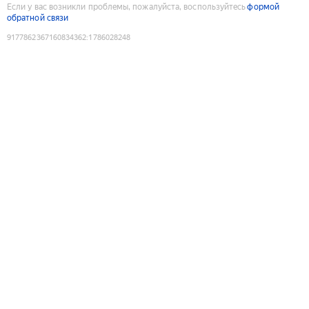
Если у вас возникли проблемы, пожалуйста, воспользуйтесь
формой
обратной связи
9177862367160834362
:
1786028248