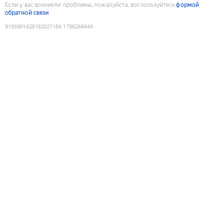
Если у вас возникли проблемы, пожалуйста, воспользуйтесь
формой
обратной связи
9193981626182027184
:
1786268444