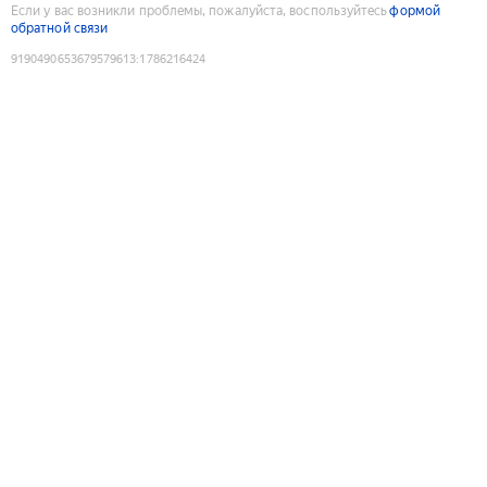
Если у вас возникли проблемы, пожалуйста, воспользуйтесь
формой
обратной связи
9190490653679579613
:
1786216424