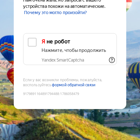
Нам очень жаль, но запросы с вашего
устройства похожи на автоматические.
Почему это могло произойти?
Я не робот
Нажмите, чтобы продолжить
Yandex SmartCaptcha
Если у вас возникли проблемы, пожалуйста,
воспользуйтесь
формой обратной связи
9179891164891794488
:
1786058479