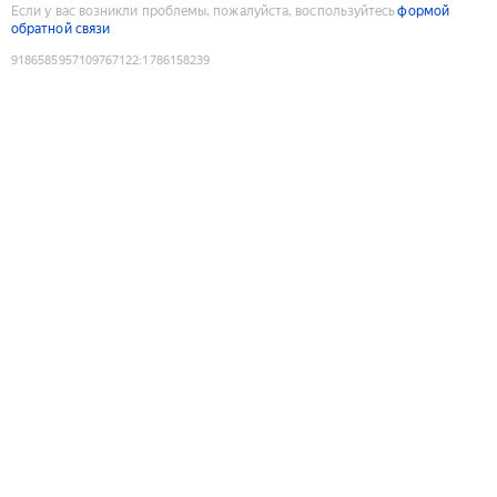
Если у вас возникли проблемы, пожалуйста, воспользуйтесь
формой
обратной связи
9186585957109767122
:
1786158239