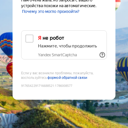
Нам очень жаль, но запросы с вашего
устройства похожи на автоматические.
Почему это могло произойти?
Я не робот
Нажмите, чтобы продолжить
Yandex SmartCaptcha
Если у вас возникли проблемы, пожалуйста,
воспользуйтесь
формой обратной связи
9176542291716688521
:
1786008577