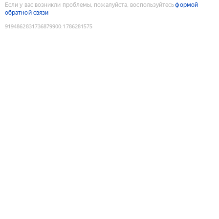
Если у вас возникли проблемы, пожалуйста, воспользуйтесь
формой
обратной связи
9194862831736879900
:
1786281575