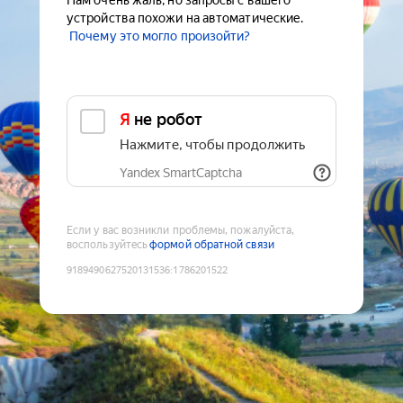
Нам очень жаль, но запросы с вашего
устройства похожи на автоматические.
Почему это могло произойти?
Я не робот
Нажмите, чтобы продолжить
Yandex SmartCaptcha
Если у вас возникли проблемы, пожалуйста,
воспользуйтесь
формой обратной связи
9189490627520131536
:
1786201522