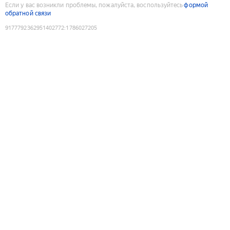
Если у вас возникли проблемы, пожалуйста, воспользуйтесь
формой
обратной связи
9177792362951402772
:
1786027205