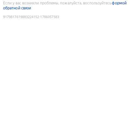
Если у вас возникли проблемы, пожалуйста, воспользуйтесь
формой
обратной связи
9179817619883224152
:
1786057383