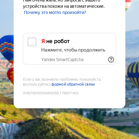
Нам очень жаль, но запросы с вашего
устройства похожи на автоматические.
Почему это могло произойти?
Я не робот
Нажмите, чтобы продолжить
Yandex SmartCaptcha
Если у вас возникли проблемы, пожалуйста,
воспользуйтесь
формой обратной связи
9180758455554840358
:
1786071403