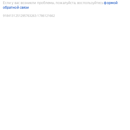
Если у вас возникли проблемы, пожалуйста, воспользуйтесь
формой
обратной связи
9184131251295763263
:
1786121662