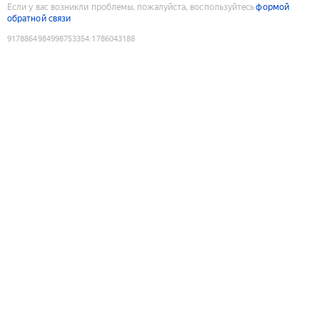
Если у вас возникли проблемы, пожалуйста, воспользуйтесь
формой
обратной связи
9178864984998753354
:
1786043188