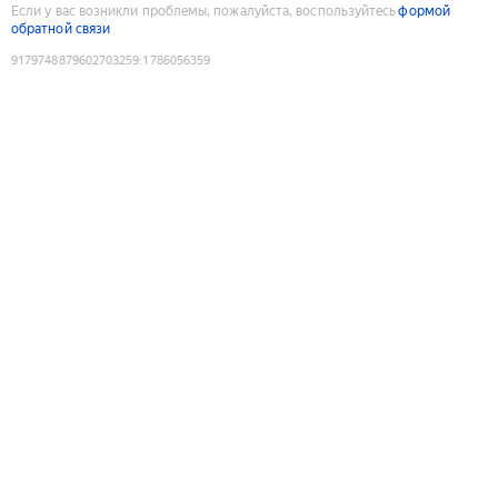
Если у вас возникли проблемы, пожалуйста, воспользуйтесь
формой
обратной связи
9179748879602703259
:
1786056359