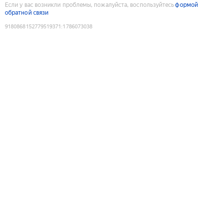
Если у вас возникли проблемы, пожалуйста, воспользуйтесь
формой
обратной связи
9180868152779519371
:
1786073038