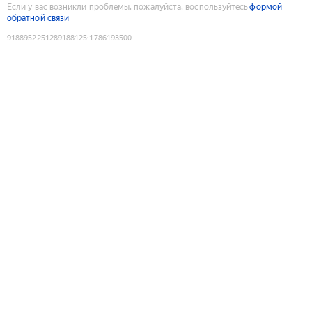
Если у вас возникли проблемы, пожалуйста, воспользуйтесь
формой
обратной связи
9188952251289188125
:
1786193500