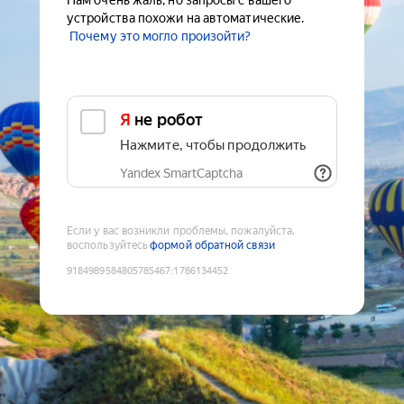
Нам очень жаль, но запросы с вашего
устройства похожи на автоматические.
Почему это могло произойти?
Я не робот
Нажмите, чтобы продолжить
Yandex SmartCaptcha
Если у вас возникли проблемы, пожалуйста,
воспользуйтесь
формой обратной связи
9184989584805785467
:
1786134452