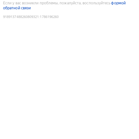
Если у вас возникли проблемы, пожалуйста, воспользуйтесь
формой
обратной связи
9189137488260809321
:
1786196260