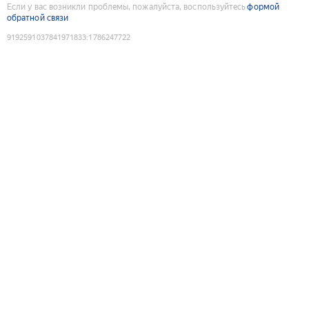
Если у вас возникли проблемы, пожалуйста, воспользуйтесь
формой
обратной связи
9192591037841971833
:
1786247722